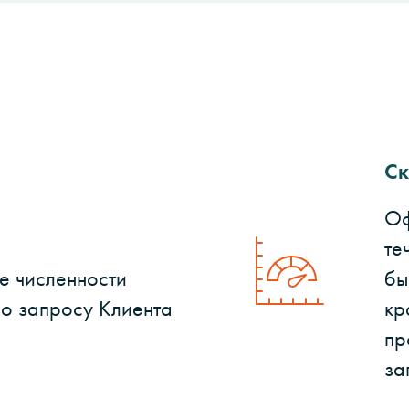
Ск
Оф
те
е численности
бы
по запросу Клиента
кр
пр
за