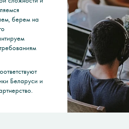
ой сложности и
вляемся
ем, берем на
го
антируем
 требованиям
оответствуют
ики Беларуси и
артнерство.