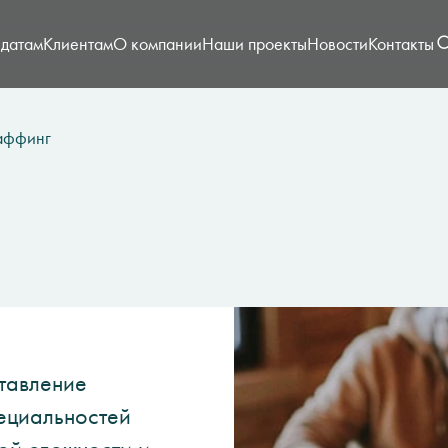
датам
Клиентам
О компании
Наши проекты
Новости
Контакты
аффинг
тавление
ециальностей