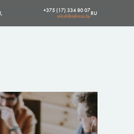
+375 (17) 334 80 07
RU
minsk@adviros.by