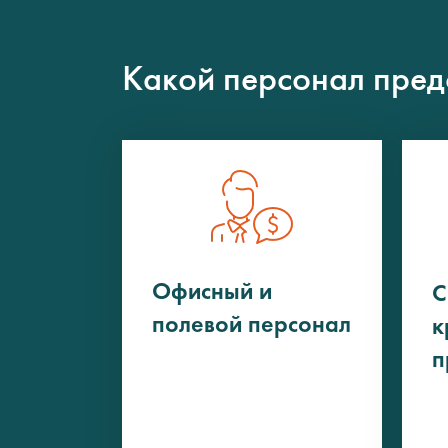
Какой персонал пред
Офисный и
С
полевой персонал
к
п