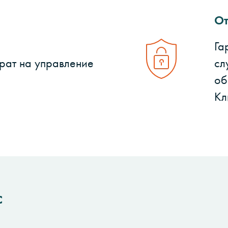
От
Га
рат на управление
сл
об
Кл
с