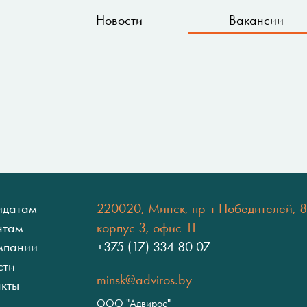
Новости
Вакансии
идатам
220020, Минск, пр-т Победителей, 8
нтам
корпус 3, офис 11
мпании
+375 (17) 334 80 07
сти
minsk@adviros.by
акты
ООО "Адвирос"