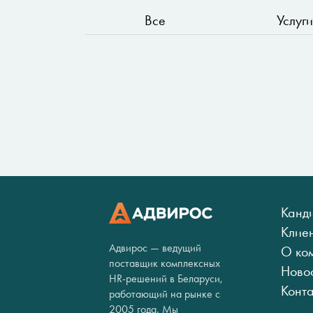
Все
Услуги
Канд
Клие
Адвирос — ведущий
О ко
поставщик комплексных
Ново
HR-решений в Беларуси,
Конт
работающий на рынке с
2005 года. Мы