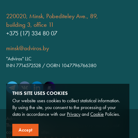
220020, Minsk, Pobediteley Ave., 89,
building 3, office 11
+375 (17) 334 80 07
minsk@adviros.by
"Adviros" LLC
INN 7714572528 / OGRN 1047796766380
THIS SITE USES COOKIES
Our website uses cookies to collect statistical information.
By using the site, you consent to the processing of your
data in accordance with our
Privacy
and
Cookie
Policies.
Adviros © 2026
This website is for informational purposes only and does not
Accept
constitute a public offer.