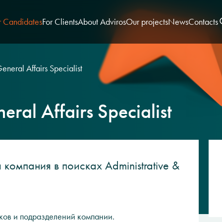
r Candidates
For Clients
About Adviros
Our projects
News
Contacts
eneral Affairs Specialist
eral Affairs Specialist
омпания в поисках Administrative &
ков и подразделений компании.