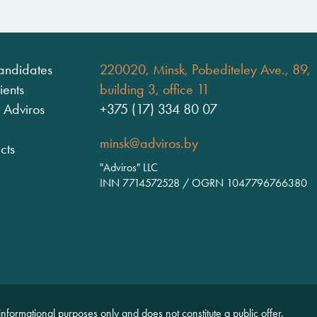
andidates
220020, Minsk, Pobediteley Ave., 89,
ients
building 3, office 11
 Adviros
+375 (17) 334 80 07
minsk@adviros.by
cts
"Adviros" LLC
INN 7714572528 / OGRN 1047796766380
 informational purposes only and does not constitute a public offer.