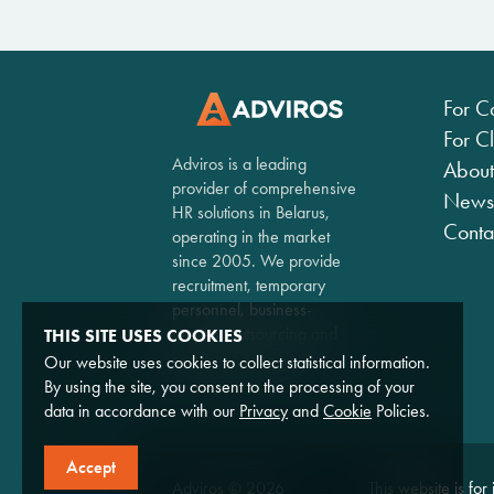
For C
For Cl
Adviros is a leading
About
provider of comprehensive
News
HR solutions in Belarus,
Conta
operating in the market
since 2005. We provide
recruitment, temporary
personnel, business-
process outsourcing and
THIS SITE USES COOKIES
consulting services.
Our website uses cookies to collect statistical information.
By using the site, you consent to the processing of your
data in accordance with our
Privacy
and
Cookie
Policies.
Accept
Adviros © 2026
This website is for