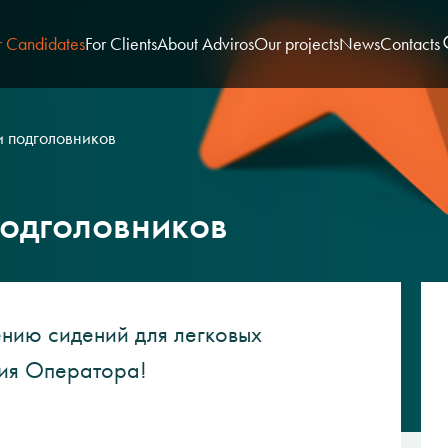
r Candidates
For Clients
About Adviros
Our projects
News
Contacts
 подголовников
одголовников
ению сидений для легковых
сия Оператора!