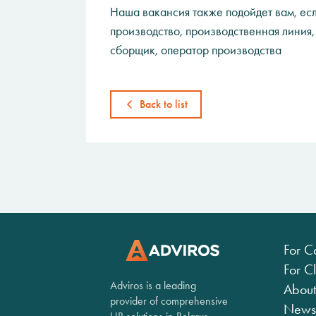
Наша вакансия также подойдет вам, есл
производство, производственная линия,
сборщик, оператор производства
Back to list
For C
For Cl
Adviros is a leading
About
provider of comprehensive
News