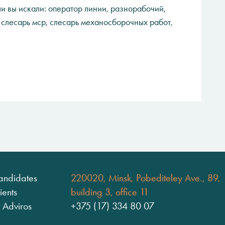
и вы искали: оператор линии, разнорабочий,
 слесарь мср, слесарь механосборочных работ,
andidates
220020, Minsk, Pobediteley Ave., 89,
ients
building 3, office 11
 Adviros
+375 (17) 334 80 07