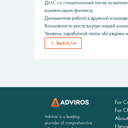
ДМС со стоматологией после испытател
компенсацию фитнеса;
Динамичная работа в дружной команде 
Возможности роста внутри нашей комп
Уровень заработной платы обсуждаем и
Back to list
For C
For Cl
Adviros is a leading
About
provider of comprehensive
News