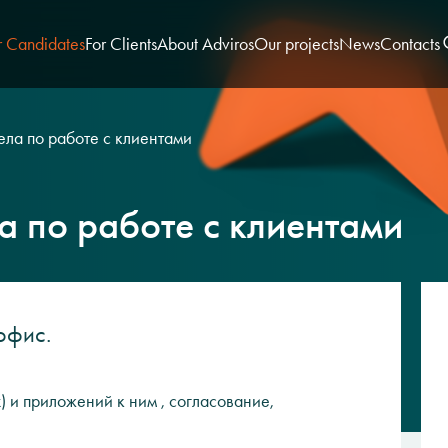
r Candidates
For Clients
About Adviros
Our projects
News
Contacts
ела по работе с клиентами
а по работе с клиентами
офис.
х) и приложений к ним , согласование,