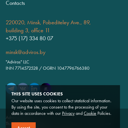
Contacts
220020, Minsk, Pobediteley Ave., 89,
building 3, office 11
+375 (17) 334 80 07
minsk@adviros.by
"Adviros" LLC
INN 7714572528 / OGRN 1047796766380
THIS SITE USES COOKIES
Our website uses cookies to collect statistical information.
By using the site, you consent to the processing of your
data in accordance with our
Privacy
and
Cookie
Policies.
Adviros © 2026
This website is for informational purposes only and does not
Accept