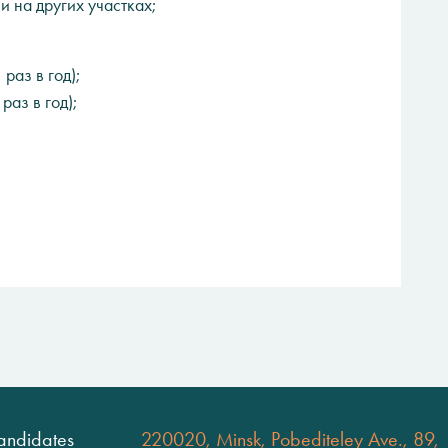
 на других участках;
раз в год);
раз в год);
andidates
220020, Minsk, Pobediteley Ave., 89,