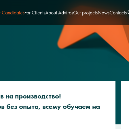
r Candidates
For Clients
About Adviros
Our projects
News
Contacts
в на производство!
в без опыта, всему обучаем на