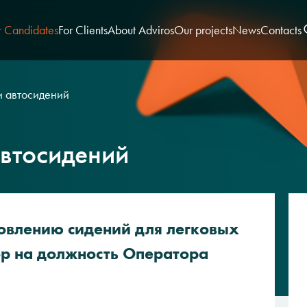
r Candidates
For Clients
About Adviros
Our projects
News
Contacts
и автосидений
втосидений
товлению сидений для легковых
р на должность Оператора