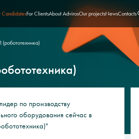
r Candidates
For Clients
About Adviros
Our projects
News
Contacts
 (робототехника)
обототехника)
лидер по производству
льного оборудования сейчас в
обототехника)"