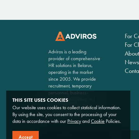
For C
For Cl
Adviros is a leading
About
provider of comprehensive
News
HR solutions in Belarus,
Conta
operating in the market
since 2005. We provide
recruitment, temporary
personnel, business-
process outsourcing and
THIS SITE USES COOKIES
consulting services.
Our website uses cookies to collect statistical information.
By using the site, you consent to the processing of your
data in accordance with our
Privacy
and
Cookie
Policies.
Accept