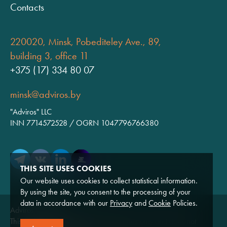
Contacts
220020, Minsk, Pobediteley Ave., 89,
building 3, office 11
+375 (17) 334 80 07
minsk@adviros.by
"Adviros" LLC
INN 7714572528 / OGRN 1047796766380
THIS SITE USES COOKIES
Our website uses cookies to collect statistical information.
By using the site, you consent to the processing of your
data in accordance with our
Privacy
and
Cookie
Policies.
Adviros © 2026
This website is for informational purposes only and does not