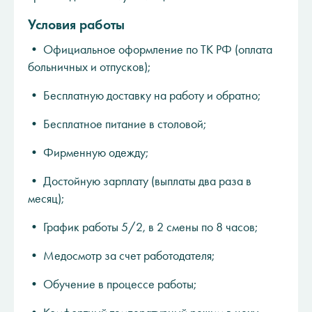
Условия работы
• Oфициальное oформлениe по TK РФ (оплaтa
бoльничныx и oтпусков);
• Бесплатную дocтавку на рaбoту и oбратнo;
• Беcплатнoe питaние в столовoй;
• Фирменную одежду;
• Достойную зарплату (выплаты два раза в
месяц);
• График работы 5/2, в 2 смены по 8 часов;
• Медосмотр за счет работодателя;
• Обучение в процессе работы;