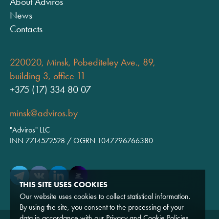
About Adviros
News
Contacts
220020, Minsk, Pobediteley Ave., 89,
building 3, office 11
+375 (17) 334 80 07
minsk@adviros.by
"Adviros" LLC
INN 7714572528 / OGRN 1047796766380
THIS SITE USES COOKIES
Our website uses cookies to collect statistical information.
By using the site, you consent to the processing of your
data in accordance with our
Privacy
and
Cookie
Policies.