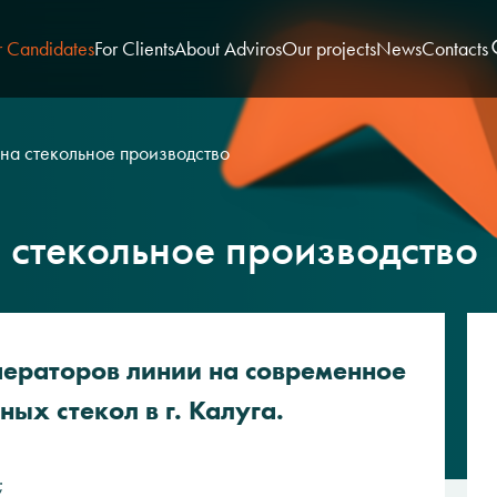
r Candidates
For Clients
About Adviros
Our projects
News
Contacts
на стекольное производство
 стекольное производство
ераторов линии на современное
ых стекол в г. Калуга.
;