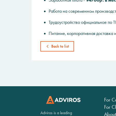
Заработная плата -
94700р. в мес
Работа на современном производст
Трудоустройство официальное по Т
Питание, корпоративная доставка 
Back to list
For C
For Cl
Adviros is a leading
About