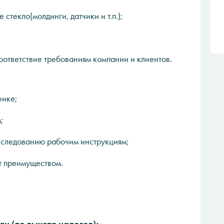
стекло(молдинги, датчики и т.п.);
оответствие требованиям компании и клиентов.
фике;
;
 следованию рабочим инструкциям;
т преимуществом.