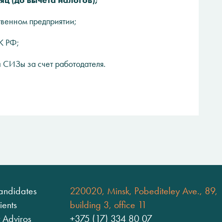
яц (до вычета налогов);
венном предприятии;
К РФ;
и СИЗы за счет работодателя.
andidates
220020, Minsk, Pobediteley Ave., 89,
ients
building 3, office 11
 Adviros
+375 (17) 334 80 07