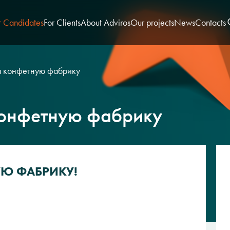
r Candidates
For Clients
About Adviros
Our projects
News
Contacts
а конфетную фабрику
конфетную фабрику
УЮ ФАБРИКУ!