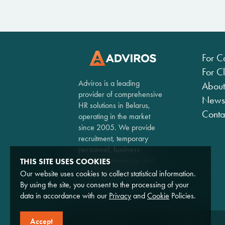
For C
For Cl
Adviros is a leading
About
provider of comprehensive
News
HR solutions in Belarus,
Conta
operating in the market
since 2005. We provide
recruitment, temporary
personnel, business-
process outsourcing and
THIS SITE USES COOKIES
consulting services.
Our website uses cookies to collect statistical information.
By using the site, you consent to the processing of your
data in accordance with our
Privacy
and
Cookie
Policies.
Accept