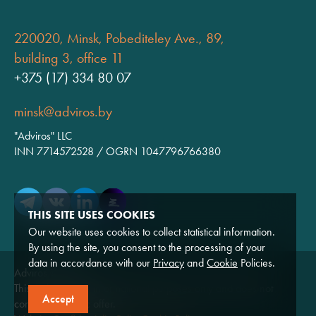
220020, Minsk, Pobediteley Ave., 89,
building 3, office 11
+375 (17) 334 80 07
minsk@adviros.by
"Adviros" LLC
INN 7714572528 / OGRN 1047796766380
THIS SITE USES COOKIES
Our website uses cookies to collect statistical information.
By using the site, you consent to the processing of your
data in accordance with our
Privacy
and
Cookie
Policies.
Adviros © 2026
This website is for informational purposes only and does not
Accept
constitute a public offer.