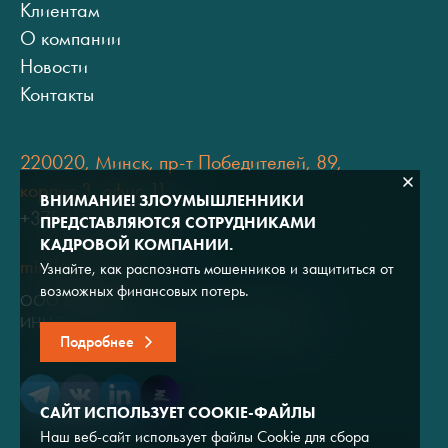
Клиентам
О компании
Новости
Контакты
220020, Минск, пр-т Победителей, 89,
корпус 3, офис 11
ВНИМАНИЕ! ЗЛОУМЫШЛЕННИКИ
+375 (17) 334 80 07
ПРЕДСТАВЛЯЮТСЯ СОТРУДНИКАМИ
КАДРОВОЙ КОМПАНИИ.
minsk@adviros.by
Узнайте, как распознать мошенников и защититься от
возможных финансовых потерь.
ООО "Адвирос"
ИНН 7714572528 / ОГРН 1047796766380
Подробнее
САЙТ ИСПОЛЬЗУЕТ COOKIE-ФАЙЛЫ
Наш веб-сайт использует файлы Cookie для сбора