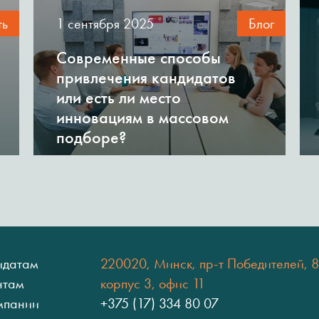
ть
1 сентября 2025
Блог
Современные способы
привлечения кандидатов
или есть ли место
инновациям в массовом
подборе?
идатам
220020, Минск, пр-т Победителей, 8
нтам
корпус 3, офис 11
мпании
+375 (17) 334 80 07