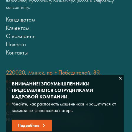
персонала, аутсорсингу бизнес-процессов и кадровому
консалтингу.
Кандидатам
Клиентам
О компании
Новости
Контакты
220020, Минск, пр-т Победителей, 89,
корпус 3, офис 11
ВНИМАНИЕ! ЗЛОУМЫШЛЕННИКИ
+375 (17) 334 80 07
ПРЕДСТАВЛЯЮТСЯ СОТРУДНИКАМИ
КАДРОВОЙ КОМПАНИИ.
minsk@adviros.by
Узнайте, как распознать мошенников и защититься от
возможных финансовых потерь.
ООО "Адвирос"
ИНН 7714572528 / ОГРН 1047796766380
Подробнее