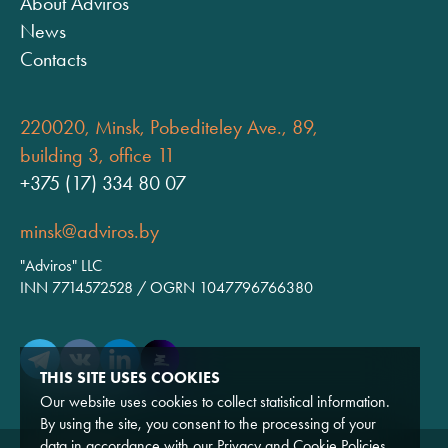
About Adviros
News
Contacts
220020, Minsk, Pobediteley Ave., 89,
building 3, office 11
+375 (17) 334 80 07
minsk@adviros.by
"Adviros" LLC
INN 7714572528 / OGRN 1047796766380
THIS SITE USES COOKIES
Our website uses cookies to collect statistical information.
By using the site, you consent to the processing of your
data in accordance with our
Privacy
and
Cookie
Policies.