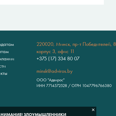
идатам
220020, Минск, пр-т Победителей, 8
нтам
корпус 3, офис 11
мпании
+375 (17) 334 80 07
сти
minsk@adviros.by
акты
ООО "Адвирос"
ИНН 7714572528 / ОГРН 1047796766380
ВНИМАНИЕ! ЗЛОУМЫШЛЕННИКИ