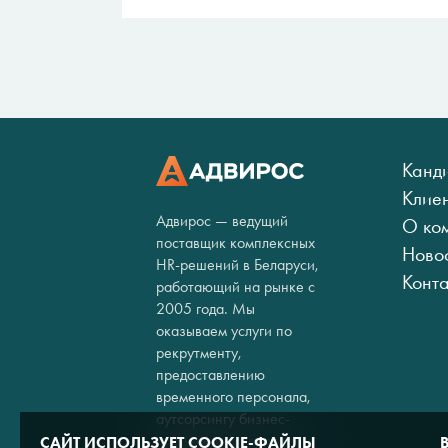
Канд
Клие
Адвирос — ведущий
О ко
поставщик комплексных
Ново
HR-решений в Беларуси,
Конт
работающий на рынке с
2005 года. Мы
оказываем услуги по
рекрутменту,
предоставлению
временного персонала,
аутсорсингу бизнес-
процессов и кадровому
САЙТ ИСПОЛЬЗУЕТ COOKIE-ФАЙЛЫ