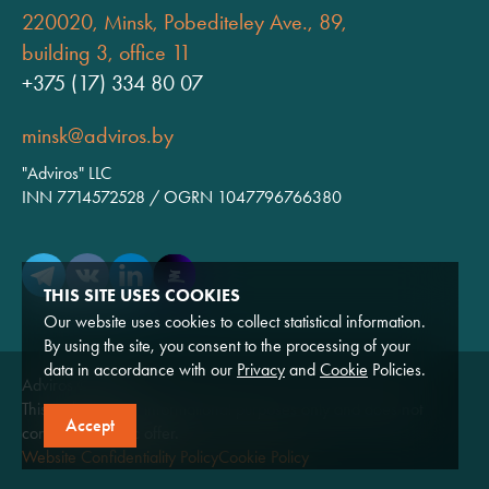
220020, Minsk, Pobediteley Ave., 89,
building 3, office 11
+375 (17) 334 80 07
minsk@adviros.by
"Adviros" LLC
INN 7714572528 / OGRN 1047796766380
THIS SITE USES COOKIES
Our website uses cookies to collect statistical information.
By using the site, you consent to the processing of your
data in accordance with our
Privacy
and
Cookie
Policies.
Adviros © 2026
This website is for informational purposes only and does not
Accept
constitute a public offer.
Website Confidentiality Policy
Cookie Policy