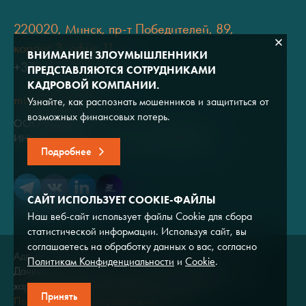
220020, Минск, пр-т Победителей, 89,
корпус 3, офис 11
ВНИМАНИЕ! ЗЛОУМЫШЛЕННИКИ
+375 (17) 334 80 07
ПРЕДСТАВЛЯЮТСЯ СОТРУДНИКАМИ
КАДРОВОЙ КОМПАНИИ.
minsk@adviros.by
Узнайте, как распознать мошенников и защититься от
возможных финансовых потерь.
ООО "Адвирос"
ИНН 7714572528 / ОГРН 1047796766380
Подробнее
САЙТ ИСПОЛЬЗУЕТ COOKIE-ФАЙЛЫ
Наш веб-сайт использует файлы Cookie для сбора
статистической информации. Используя сайт, вы
соглашаетесь на обработку данных о вас, согласно
Адвирос © 2026
Политикам Конфиденциальности
и
Cookie
.
Данный сайт носит исключительно информационный
характер и не является публичной офертой.
Принять
Политика конфиденциальности