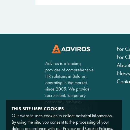
For C
For Cl
Adviros is a leading
About
provider of comprehensive
News
HR solutions in Belarus,
Conta
operating in the market
since 2005. We provide
recruitment, temporary
personnel, business-
process outsourcing and
THIS SITE USES COOKIES
consulting services.
Our website uses cookies to collect statistical information.
By using the site, you consent to the processing of your
data in accordance with our
Privacy
and
Cookie
Policies.