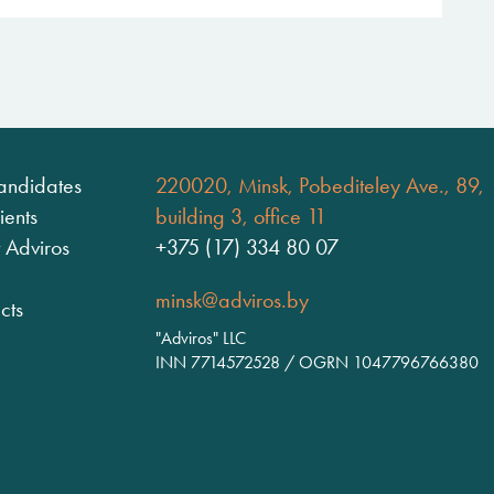
andidates
220020, Minsk, Pobediteley Ave., 89,
ients
building 3, office 11
 Adviros
+375 (17) 334 80 07
minsk@adviros.by
cts
"Adviros" LLC
INN 7714572528 / OGRN 1047796766380