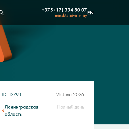
+375 (17) 334 80 07
EN
minsk@adviros.by
ID: 12793
25 June 2026
Ленинградская
Полный день
область