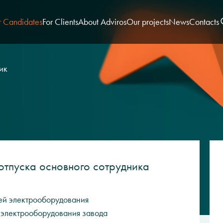
r Candidates
For Clients
About Adviros
Our projects
News
Contacts
ик
отпуска основного сотрудника
ей электрооборудования
электрооборудования завода