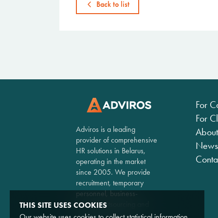
Back to list
For C
For Cl
Adviros is a leading
About
provider of comprehensive
News
HR solutions in Belarus,
Conta
operating in the market
since 2005. We provide
recruitment, temporary
personnel, business-
process outsourcing and
THIS SITE USES COOKIES
consulting services.
Our website uses cookies to collect statistical information.