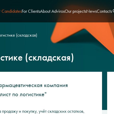
r Candidates
For Clients
About Adviros
Our projects
News
Contacts
гистике (складская)
стике (складская)
армацевтическая компания
ист по логистике"
 продажу и покупку, учёт складских остатков,