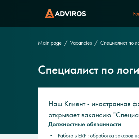
Fo
Main page
Vacancies
Cпециалист по ло
Cпециалист по логи
Наш Клиент - иностранная ф
открывает вакансию "Специал
Должностные обязанности
• Работа в ERP : обработка заказов на