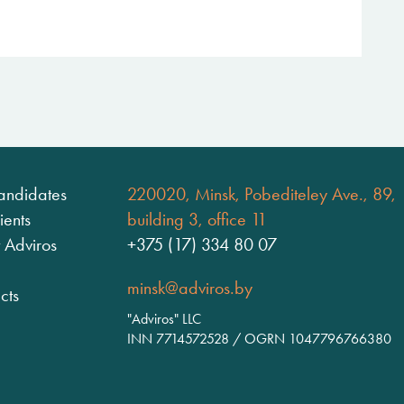
andidates
220020, Minsk, Pobediteley Ave., 89,
ients
building 3, office 11
 Adviros
+375 (17) 334 80 07
minsk@adviros.by
cts
"Adviros" LLC
INN 7714572528 / OGRN 1047796766380