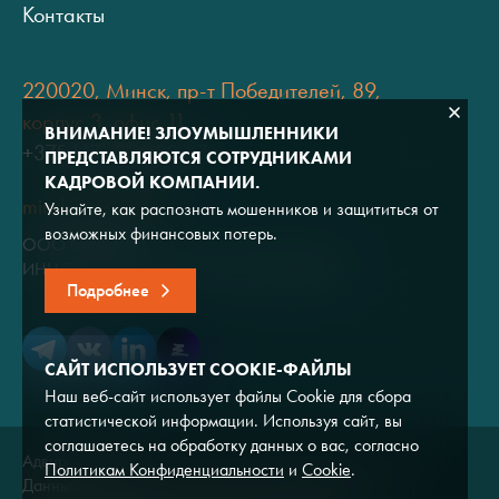
Контакты
220020, Минск, пр-т Победителей, 89,
корпус 3, офис 11
ВНИМАНИЕ! ЗЛОУМЫШЛЕННИКИ
+375 (17) 334 80 07
ПРЕДСТАВЛЯЮТСЯ СОТРУДНИКАМИ
КАДРОВОЙ КОМПАНИИ.
minsk@adviros.by
Узнайте, как распознать мошенников и защититься от
возможных финансовых потерь.
ООО "Адвирос"
ИНН 7714572528 / ОГРН 1047796766380
Подробнее
САЙТ ИСПОЛЬЗУЕТ COOKIE-ФАЙЛЫ
Наш веб-сайт использует файлы Cookie для сбора
статистической информации. Используя сайт, вы
соглашаетесь на обработку данных о вас, согласно
Адвирос © 2026
Политикам Конфиденциальности
и
Cookie
.
Данный сайт носит исключительно информационный