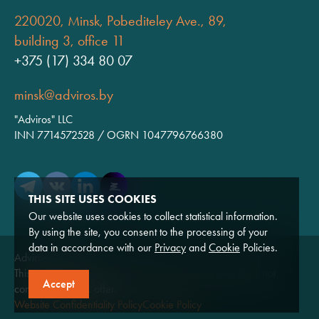
220020, Minsk, Pobediteley Ave., 89,
building 3, office 11
+375 (17) 334 80 07
minsk@adviros.by
"Adviros" LLC
INN 7714572528 / OGRN 1047796766380
THIS SITE USES COOKIES
Our website uses cookies to collect statistical information.
By using the site, you consent to the processing of your
data in accordance with our
Privacy
and
Cookie
Policies.
Adviros © 2026
This website is for informational purposes only and does not
Accept
constitute a public offer.
Website Confidentiality Policy
Cookie Policy