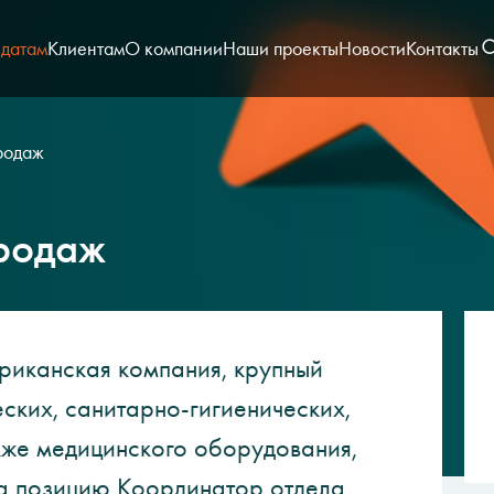
датам
Клиентам
О компании
Наши проекты
Новости
Контакты
родаж
продаж
риканская компания, крупный
ских, санитарно-гигиенических,
кже медицинского оборудования,
на позицию Координатор отдела