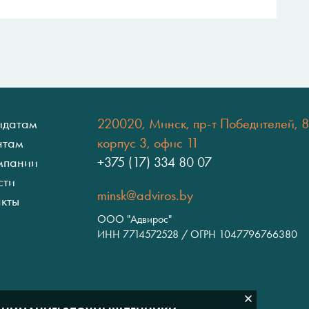
идатам
220020, Минск, пр-т Победителей, 8
нтам
корпус 3, офис 11
мпании
+375 (17) 334 80 07
сти
minsk@adviros.by
акты
ООО "Адвирос"
ИНН 7714572528 / ОГРН 1047796766380