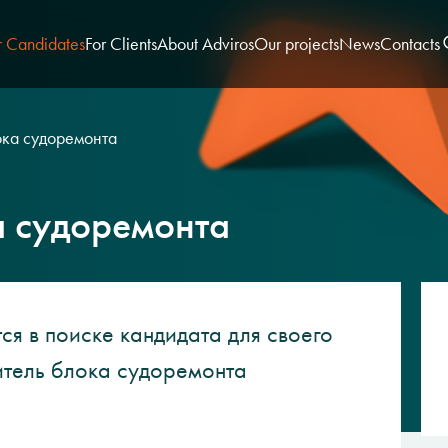
r Candidates
For Clients
About Adviros
Our projects
News
Contacts
ока судоремонта
а судоремонта
я в поиске кандидата для своего
итель блока судоремонта