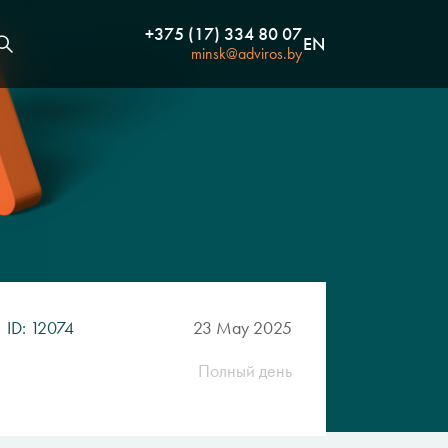
+375 (17) 334 80 07
EN
minsk@adviros.by
ID: 12074
23 May 2025
Полный день