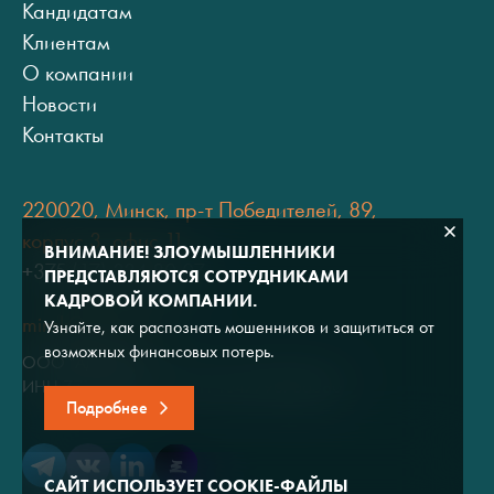
Кандидатам
Клиентам
О компании
Новости
Контакты
220020, Минск, пр-т Победителей, 89,
корпус 3, офис 11
ВНИМАНИЕ! ЗЛОУМЫШЛЕННИКИ
+375 (17) 334 80 07
ПРЕДСТАВЛЯЮТСЯ СОТРУДНИКАМИ
КАДРОВОЙ КОМПАНИИ.
minsk@adviros.by
Узнайте, как распознать мошенников и защититься от
возможных финансовых потерь.
ООО "Адвирос"
ИНН 7714572528 / ОГРН 1047796766380
Подробнее
САЙТ ИСПОЛЬЗУЕТ COOKIE-ФАЙЛЫ