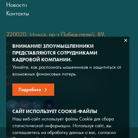
Новости
Контакты
220020, Минск, пр-т Победителей, 89,
корпус 3, офис 11
ВНИМАНИЕ! ЗЛОУМЫШЛЕННИКИ
+375 (17) 334 80 07
ПРЕДСТАВЛЯЮТСЯ СОТРУДНИКАМИ
КАДРОВОЙ КОМПАНИИ.
minsk@adviros.by
Узнайте, как распознать мошенников и защититься от
возможных финансовых потерь.
ООО "Адвирос"
ИНН 7714572528 / ОГРН 1047796766380
Подробнее
САЙТ ИСПОЛЬЗУЕТ COOKIE-ФАЙЛЫ
Наш веб-сайт использует файлы Cookie для сбора
статистической информации. Используя сайт, вы
соглашаетесь на обработку данных о вас, согласно
Адвирос © 2026