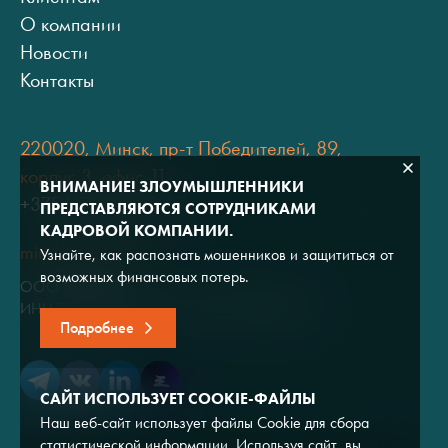
О компании
Новости
Контакты
220020, Минск, пр-т Победителей, 89,
корпус 3, офис 11
ВНИМАНИЕ! ЗЛОУМЫШЛЕННИКИ
+375 (17) 334 80 07
ПРЕДСТАВЛЯЮТСЯ СОТРУДНИКАМИ
КАДРОВОЙ КОМПАНИИ.
minsk@adviros.by
Узнайте, как распознать мошенников и защититься от
возможных финансовых потерь.
ООО "Адвирос"
ИНН 7714572528 / ОГРН 1047796766380
Подробнее
САЙТ ИСПОЛЬЗУЕТ COOKIE-ФАЙЛЫ
Наш веб-сайт использует файлы Cookie для сбора
статистической информации. Используя сайт, вы