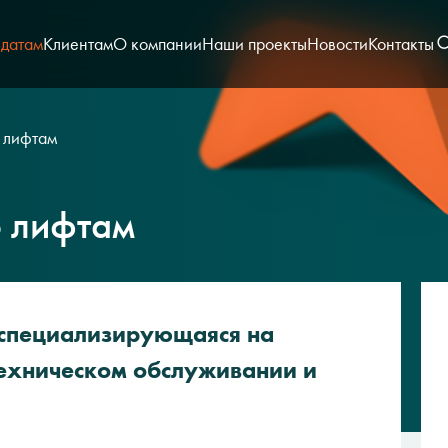
датам
Клиентам
О компании
Наши проекты
Новости
Контакты
 лифтам
о лифтам
 специализирующаяся на
техническом обслуживании и