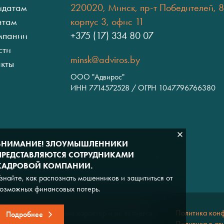
идатам
220020, Минск, пр-т Победителей, 8
нтам
корпус 3, офис 11
мпании
+375 (17) 334 80 07
сти
minsk@adviros.by
акты
ООО "Адвирос"
ИНН 7714572528 / ОГРН 1047796766380
ВНИМАНИЕ! ЗЛОУМЫШЛЕННИКИ
ПРЕДСТАВЛЯЮТСЯ СОТРУДНИКАМИ
КАДРОВОЙ КОМПАНИИ.
знайте, как распознать мошенников и защититься от
озможных финансовых потерь.
льно информационный характер и не является
Политика кон
Подробнее
Политика в от