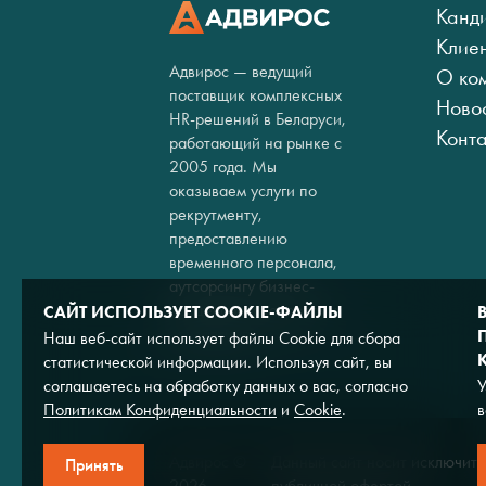
Канд
Клие
Адвирос — ведущий
О ко
поставщик комплексных
Ново
HR-решений в Беларуси,
Конт
работающий на рынке с
2005 года. Мы
оказываем услуги по
рекрутменту,
предоставлению
временного персонала,
аутсорсингу бизнес-
процессов и кадровому
САЙТ ИСПОЛЬЗУЕТ COOKIE-ФАЙЛЫ
консалтингу.
Наш веб-сайт использует файлы Cookie для сбора
статистической информации. Используя сайт, вы
соглашаетесь на обработку данных о вас, согласно
У
Политикам Конфиденциальности
и
Cookie
.
в
Адвирос ©
Данный сайт носит исключите
Принять
2026
публичной офертой.