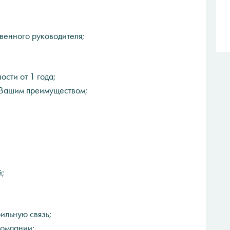
венного руководителя;
сти от 1 года;
 Вашим преимуществом;
й;
ильную связь;
компании;