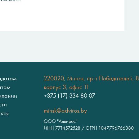
идатам
220020, Минск, пр-т Победителей, 8
нтам
корпус 3, офис 11
мпании
+375 (17) 334 80 07
сти
minsk@adviros.by
акты
ООО "Адвирос"
ИНН 7714572528 / ОГРН 1047796766380