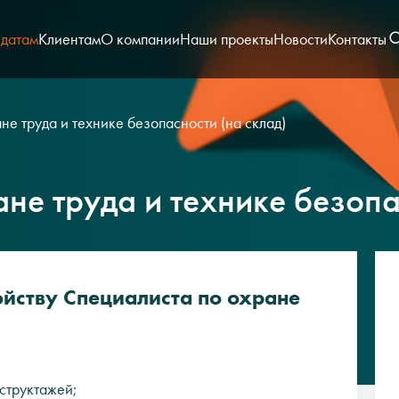
датам
Клиентам
О компании
Наши проекты
Новости
Контакты
не труда и технике безопасности (на склад)
не труда и технике безопа
йству Специалиста по охране
структажей;