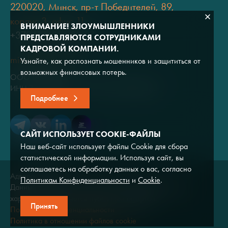
220020, Минск, пр-т Победителей, 89,
корпус 3, офис 11
ВНИМАНИЕ! ЗЛОУМЫШЛЕННИКИ
+375 (17) 334 80 07
ПРЕДСТАВЛЯЮТСЯ СОТРУДНИКАМИ
КАДРОВОЙ КОМПАНИИ.
minsk@adviros.by
Узнайте, как распознать мошенников и защититься от
возможных финансовых потерь.
ООО "Адвирос"
ИНН 7714572528 / ОГРН 1047796766380
Подробнее
САЙТ ИСПОЛЬЗУЕТ COOKIE-ФАЙЛЫ
Наш веб-сайт использует файлы Cookie для сбора
статистической информации. Используя сайт, вы
соглашаетесь на обработку данных о вас, согласно
Адвирос © 2026
Политикам Конфиденциальности
и
Cookie
.
Данный сайт носит исключительно информационный
характер и не является публичной офертой.
Принять
Политика конфиденциальности
Политика в отношении файлов cookie