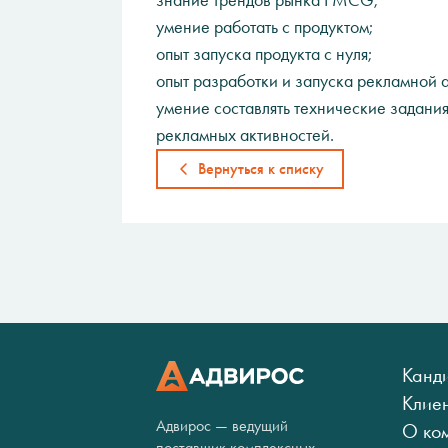
знание трендов рынка FMCG;
умение работать с продуктом;
опыт запуска продукта с нуля;
опыт разработки и запуска рекламной 
умение составлять технические задания
рекламных активностей.
Вернуться к списку
Канд
Клие
Адвирос — ведущий
О ко
поставщик комплексных