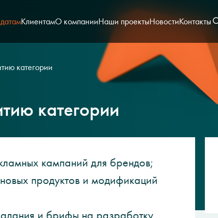
датам
Клиентам
О компании
Наши проекты
Новости
Контакты
тию категории
тию категории
екламных кампаний для брендов;
 новых продуктов и модификаций
задания и брифы на разработку