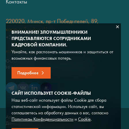
Контакты
220020, Минск, пр-т Победителей, 89,
корпус 3, офис 11
ВНИМАНИЕ! ЗЛОУМЫШЛЕННИКИ
+375 (17) 334 80 07
ПРЕДСТАВЛЯЮТСЯ СОТРУДНИКАМИ
КАДРОВОЙ КОМПАНИИ.
minsk@adviros.by
Узнайте, как распознать мошенников и защититься от
возможных финансовых потерь.
ООО "Адвирос"
ИНН 7714572528 / ОГРН 1047796766380
Подробнее
САЙТ ИСПОЛЬЗУЕТ COOKIE-ФАЙЛЫ
Наш веб-сайт использует файлы Cookie для сбора
статистической информации. Используя сайт, вы
соглашаетесь на обработку данных о вас, согласно
Адвирос © 2026
Политикам Конфиденциальности
и
Cookie
.
Данный сайт носит исключительно информационный