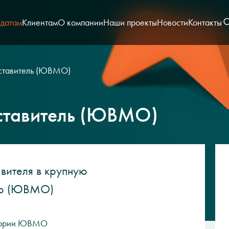
датам
Клиентам
О компании
Наши проекты
Новости
Контакты
ставитель (ЮВМО)
ставитель (ЮВМО)
вителя в крупную
ию (ЮВМО)
ритории ЮВМО