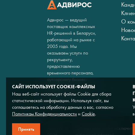
Канд
Клие
Адвирос — ведущий
О ко
поставщик комплексных
Ново
HR-решений в Беларуси,
Конт
работающий на рынке с
2005 года. Мы
оказываем услуги по
рекрутменту,
предоставлению
временного персонала,
аутсорсингу бизнес-
процессов и кадровому
САЙТ ИСПОЛЬЗУЕТ COOKIE-ФАЙЛЫ
консалтингу.
Наш веб-сайт использует файлы Cookie для сбора
статистической информации. Используя сайт, вы
соглашаетесь на обработку данных о вас, согласно
У
Политикам Конфиденциальности
и
Cookie
.
в
Адвирос ©
Данный сайт носит исключите
Принять
2026
публичной офертой.