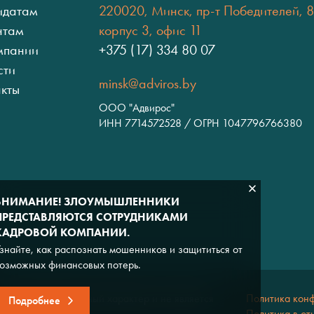
идатам
220020, Минск, пр-т Победителей, 8
нтам
корпус 3, офис 11
мпании
+375 (17) 334 80 07
сти
minsk@adviros.by
акты
ООО "Адвирос"
ИНН 7714572528 / ОГРН 1047796766380
ВНИМАНИЕ! ЗЛОУМЫШЛЕННИКИ
ПРЕДСТАВЛЯЮТСЯ СОТРУДНИКАМИ
КАДРОВОЙ КОМПАНИИ.
знайте, как распознать мошенников и защититься от
озможных финансовых потерь.
льно информационный характер и не является
Политика кон
Подробнее
Политика в от