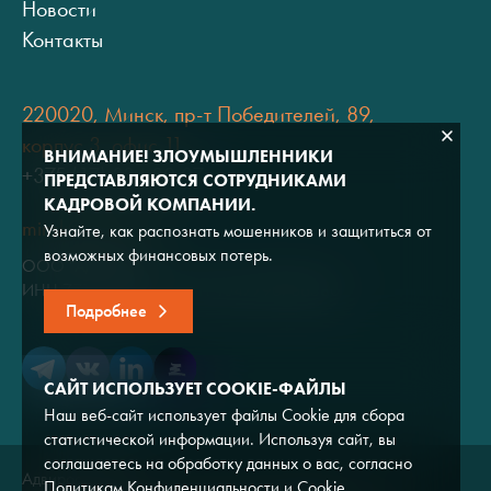
Новости
Контакты
220020, Минск, пр-т Победителей, 89,
корпус 3, офис 11
ВНИМАНИЕ! ЗЛОУМЫШЛЕННИКИ
+375 (17) 334 80 07
ПРЕДСТАВЛЯЮТСЯ СОТРУДНИКАМИ
КАДРОВОЙ КОМПАНИИ.
minsk@adviros.by
Узнайте, как распознать мошенников и защититься от
возможных финансовых потерь.
ООО "Адвирос"
ИНН 7714572528 / ОГРН 1047796766380
Подробнее
САЙТ ИСПОЛЬЗУЕТ COOKIE-ФАЙЛЫ
Наш веб-сайт использует файлы Cookie для сбора
статистической информации. Используя сайт, вы
соглашаетесь на обработку данных о вас, согласно
Адвирос © 2026
Политикам Конфиденциальности
и
Cookie
.