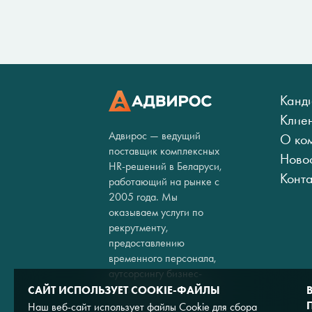
Канд
Клие
Адвирос — ведущий
О ко
поставщик комплексных
Ново
HR-решений в Беларуси,
Конт
работающий на рынке с
2005 года. Мы
оказываем услуги по
рекрутменту,
предоставлению
временного персонала,
аутсорсингу бизнес-
процессов и кадровому
САЙТ ИСПОЛЬЗУЕТ COOKIE-ФАЙЛЫ
консалтингу.
Наш веб-сайт использует файлы Cookie для сбора