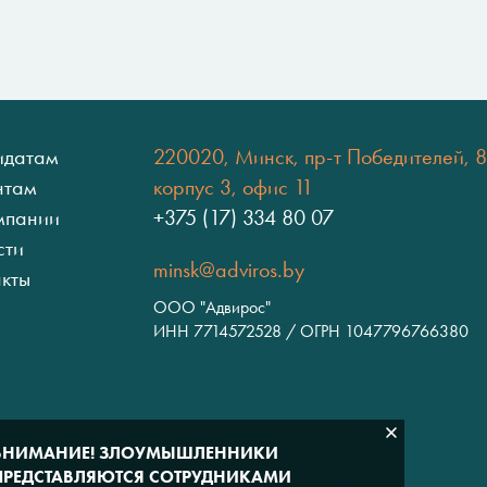
идатам
220020, Минск, пр-т Победителей, 8
нтам
корпус 3, офис 11
мпании
+375 (17) 334 80 07
сти
minsk@adviros.by
акты
ООО "Адвирос"
ИНН 7714572528 / ОГРН 1047796766380
ВНИМАНИЕ! ЗЛОУМЫШЛЕННИКИ
ПРЕДСТАВЛЯЮТСЯ СОТРУДНИКАМИ