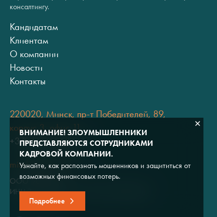
консалтингу.
Кандидатам
Клиентам
О компании
Новости
Контакты
220020, Минск, пр-т Победителей, 89,
корпус 3, офис 11
ВНИМАНИЕ! ЗЛОУМЫШЛЕННИКИ
+375 (17) 334 80 07
ПРЕДСТАВЛЯЮТСЯ СОТРУДНИКАМИ
КАДРОВОЙ КОМПАНИИ.
minsk@adviros.by
Узнайте, как распознать мошенников и защититься от
возможных финансовых потерь.
ООО "Адвирос"
ИНН 7714572528 / ОГРН 1047796766380
Подробнее