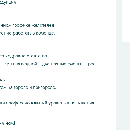
одукции.
енном графике желателен.
мение работать в команде.
з кадровое агентство.
– сутки выходной – две ночные смены – трое
к).
ом из города и пригорода.
ий профессиональный уровень и повышения
ни нам!