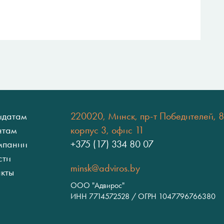
идатам
220020, Минск, пр-т Победителей, 8
нтам
корпус 3, офис 11
мпании
+375 (17) 334 80 07
сти
minsk@adviros.by
акты
ООО "Адвирос"
ИНН 7714572528 / ОГРН 1047796766380