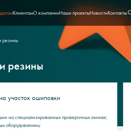
датам
Клиентам
О компании
Наши проекты
Новости
Контакты
и резины
и резины
на участок ошиповки
шин на специализированных проверочных линиях;
ым оборудованием;