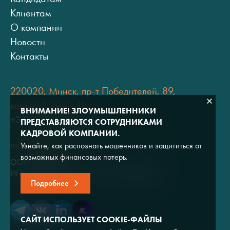
Клиентам
О компании
Новости
Контакты
220020, Минск, пр-т Победителей, 89,
корпус 3, офис 11
ВНИМАНИЕ! ЗЛОУМЫШЛЕННИКИ
+375 (17) 334 80 07
ПРЕДСТАВЛЯЮТСЯ СОТРУДНИКАМИ
КАДРОВОЙ КОМПАНИИ.
minsk@adviros.by
Узнайте, как распознать мошенников и защититься от
возможных финансовых потерь.
ООО "Адвирос"
ИНН 7714572528 / ОГРН 1047796766380
Подробнее
САЙТ ИСПОЛЬЗУЕТ COOKIE-ФАЙЛЫ