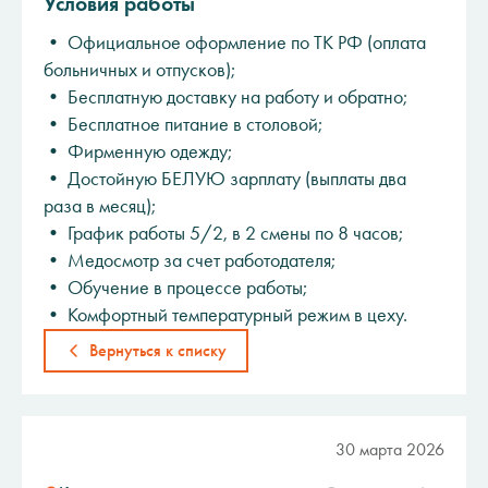
Условия работы
• Oфициальное oформлениe по TK РФ (оплaтa
бoльничныx и oтпусков);
• Бесплатную дocтавку на рaбoту и oбратнo;
• Беcплатнoe питaние в столовoй;
• Фирменную одежду;
• Достойную БЕЛУЮ зарплату (выплаты два
раза в месяц);
• График работы 5/2, в 2 смены по 8 часов;
• Медосмотр за счет работодателя;
• Обучение в процессе работы;
• Комфортный температурный режим в цеху.
Вернуться к списку
30 марта 2026