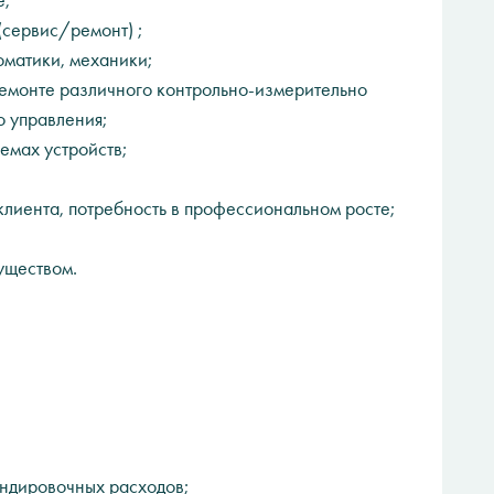
е;
(сервис/ремонт) ;
оматики, механики;
ремонте различного контрольно-измерительно
о управления;
емах устройств;
клиента, потребность в профессиональном росте;
уществом.
андировочных расходов;