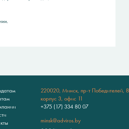
нии.
идатам
220020, Минск, пр-т Победителей, 8
нтам
корпус 3, офис 11
мпании
+375 (17) 334 80 07
сти
minsk@adviros.by
акты