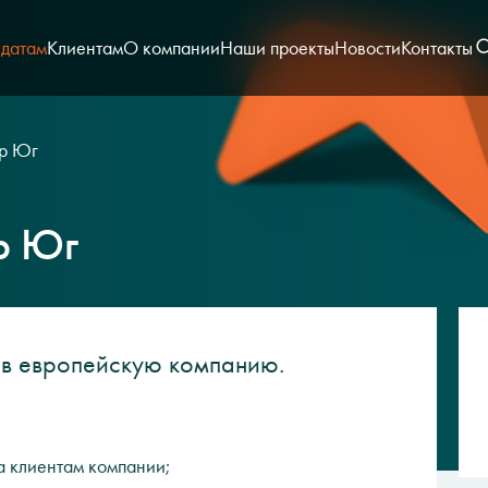
датам
Клиентам
О компании
Наши проекты
Новости
Контакты
р Юг
р Юг
в европейскую компанию.
а клиентам компании;