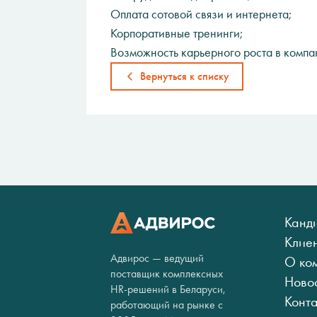
Оплата сотовой связи и интернета;
Корпоративные тренинги;
Возможность карьерного роста в компа
Вернуться к списку
Канд
Клие
Адвирос — ведущий
О ко
поставщик комплексных
Ново
HR-решений в Беларуси,
Конт
работающий на рынке с