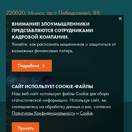
220020, Минск, пр-т Победителей, 89,
корпус 3, офис 11
ВНИМАНИЕ! ЗЛОУМЫШЛЕННИКИ
+375 (17) 334 80 07
ПРЕДСТАВЛЯЮТСЯ СОТРУДНИКАМИ
КАДРОВОЙ КОМПАНИИ.
minsk@adviros.by
Узнайте, как распознать мошенников и защититься от
возможных финансовых потерь.
ООО "Адвирос"
ИНН 7714572528 / ОГРН 1047796766380
Подробнее
САЙТ ИСПОЛЬЗУЕТ COOKIE-ФАЙЛЫ
Наш веб-сайт использует файлы Cookie для сбора
статистической информации. Используя сайт, вы
соглашаетесь на обработку данных о вас, согласно
Адвирос © 2026
Политикам Конфиденциальности
и
Cookie
.
Данный сайт носит исключительно информационный
характер и не является публичной офертой.
Принять
Политика конфиденциальности