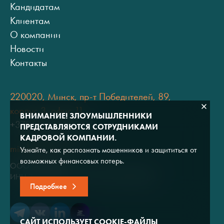
Кандидатам
Клиентам
О компании
Новости
Контакты
220020, Минск, пр-т Победителей, 89,
корпус 3, офис 11
ВНИМАНИЕ! ЗЛОУМЫШЛЕННИКИ
+375 (17) 334 80 07
ПРЕДСТАВЛЯЮТСЯ СОТРУДНИКАМИ
КАДРОВОЙ КОМПАНИИ.
minsk@adviros.by
Узнайте, как распознать мошенников и защититься от
возможных финансовых потерь.
ООО "Адвирос"
ИНН 7714572528 / ОГРН 1047796766380
Подробнее
САЙТ ИСПОЛЬЗУЕТ COOKIE-ФАЙЛЫ