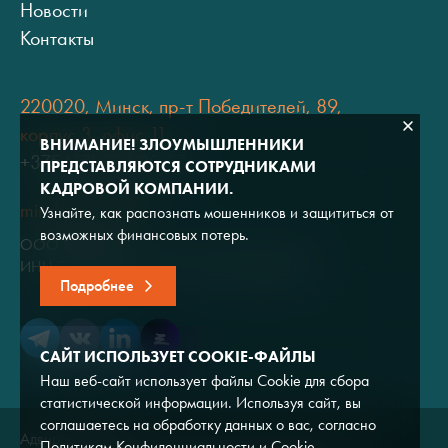
Новости
Контакты
220020, Минск, пр-т Победителей, 89,
корпус 3, офис 11
ВНИМАНИЕ! ЗЛОУМЫШЛЕННИКИ
+375 (17) 334 80 07
ПРЕДСТАВЛЯЮТСЯ СОТРУДНИКАМИ
КАДРОВОЙ КОМПАНИИ.
minsk@adviros.by
Узнайте, как распознать мошенников и защититься от
возможных финансовых потерь.
ООО "Адвирос"
ИНН 7714572528 / ОГРН 1047796766380
Подробнее
САЙТ ИСПОЛЬЗУЕТ COOKIE-ФАЙЛЫ
Наш веб-сайт использует файлы Cookie для сбора
статистической информации. Используя сайт, вы
соглашаетесь на обработку данных о вас, согласно
Адвирос © 2026
Политикам Конфиденциальности
и
Cookie
.