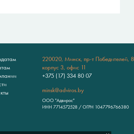
идатам
220020, Минск, пр-т Победителей, 8
нтам
корпус 3, офис 11
мпании
+375 (17) 334 80 07
сти
minsk@adviros.by
акты
ООО "Адвирос"
ИНН 7714572528 / ОГРН 1047796766380