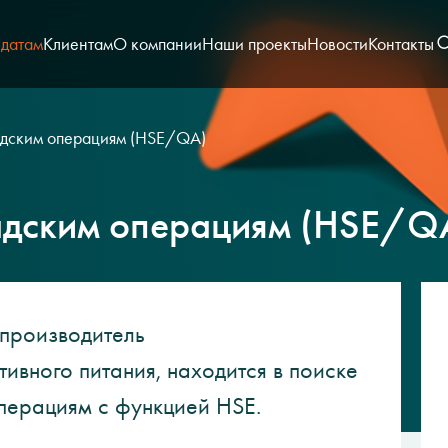
датам
Клиентам
О компании
Наши проекты
Новости
Контакты
адским операциям (HSE/QA)
адским операциям (HSE/Q
производитель
ивного питания, находится в поиске
перациям с функцией HSE.