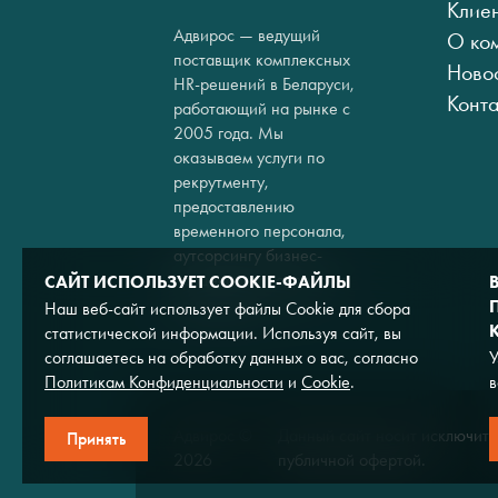
Клие
Адвирос — ведущий
О ко
поставщик комплексных
Ново
HR-решений в Беларуси,
Конт
работающий на рынке с
2005 года. Мы
оказываем услуги по
рекрутменту,
предоставлению
временного персонала,
аутсорсингу бизнес-
процессов и кадровому
САЙТ ИСПОЛЬЗУЕТ COOKIE-ФАЙЛЫ
консалтингу.
Наш веб-сайт использует файлы Cookie для сбора
статистической информации. Используя сайт, вы
соглашаетесь на обработку данных о вас, согласно
У
Политикам Конфиденциальности
и
Cookie
.
в
Адвирос ©
Данный сайт носит исключите
Принять
2026
публичной офертой.