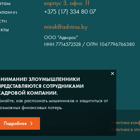
нтам
корпус 3, офис 11
мпании
+375 (17) 334 80 07
сти
minsk@adviros.by
акты
ООО "Адвирос"
ИНН 7714572528 / ОГРН 1047796766380
ВНИМАНИЕ! ЗЛОУМЫШЛЕННИКИ
ПРЕДСТАВЛЯЮТСЯ СОТРУДНИКАМИ
КАДРОВОЙ КОМПАНИИ.
знайте, как распознать мошенников и защититься от
озможных финансовых потерь.
льно информационный характер и не является
Политика кон
Подробнее
Политика в от