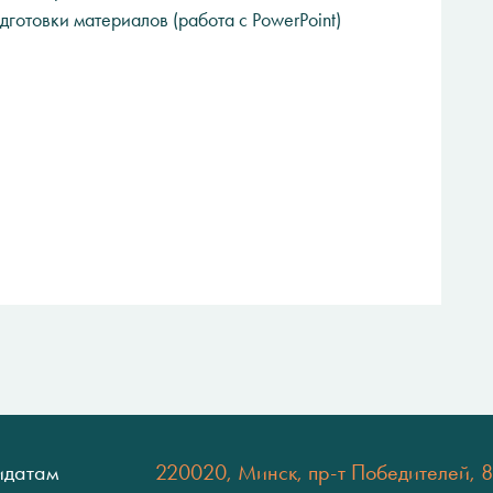
дготовки материалов (работа с PowerPoint)
идатам
220020, Минск, пр-т Победителей, 8